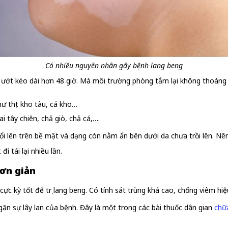
Có nhiều nguyên nhân gây bệnh lang beng
 ướt kéo dài hơn 48 giờ. Mà môi trường phòng tắm lại không thoáng 
 thịt kho tàu, cá kho…
 tây chiên, chả giò, chả cá,….
ổi lên trên bề mặt và dạng còn nằm ẩn bên dưới da chưa trồi lên. Nê
i tái lại nhiều lần.
đơn giản
 cực kỳ tốt để trị lang beng. Có tính sát trùng khá cao, chống viêm hiệ
ăn sự lây lan của bệnh. Đây là một trong các bài thuốc dân gian
chữ