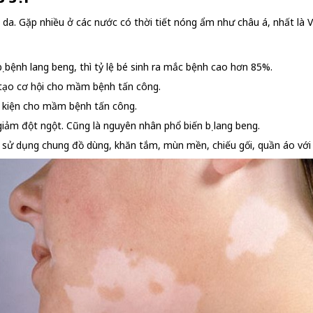
a. Gặp nhiều ở các nước có thời tiết nóng ẩm như châu á, nhất là Vi
ị bệnh lang beng, thì tỷ lệ bé sinh ra mắc bệnh cao hơn 85%.
 tạo cơ hội cho mầm bệnh tấn công.
u kiện cho mầm bệnh tấn công.
ảm đột ngột. Cũng là nguyên nhân phổ biến bị lang beng.
o sử dụng chung đồ dùng, khăn tắm, mùn mền, chiếu gối, quần áo với