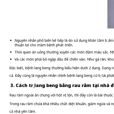
Nguyên nhân phổ biến kế tiếp là do sử dụng khăn tắm bị ẩm
thuận lợi cho mầm bệnh phát triển.
Thói quen ăn uống thường xuyên các món đậm màu sắc. Như
Và các món phải bỏ ngập dầu để chiên xào. Như gà rán, khoai
Đặc biệt, bệnh lang beng thường biểu hiện dưới 2 dạng. Dạng n
cả. Đây cũng là nguyên nhân chính bệnh lang beng cứ bị tái phát đ
3. Cách trị lang beng bằng rau răm tại nhà 
Rau răm ngoài ăn chung với hột vịt lộn, thì đây còn là bài thuốc
Trong rau răm chứa khá nhiều chất diệt khuẩn, giảm ngứa và ng
cả nhà yên tâm.