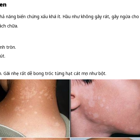
ben
hả năng biến chứng xấu khá ít. Hầu như không gây rát, gây ngứa cho n
ách chữa.
nh tròn.
út.
n. Gãi nhẹ rất dễ bong tróc từng hạt cát mịn như bột.