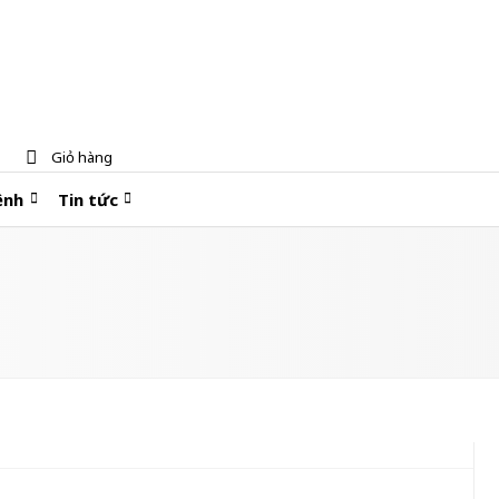
Giỏ hàng
ệnh
Tin tức