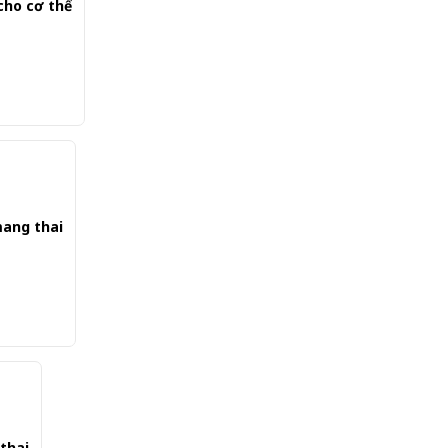
 cho cơ thể
mang thai
thai