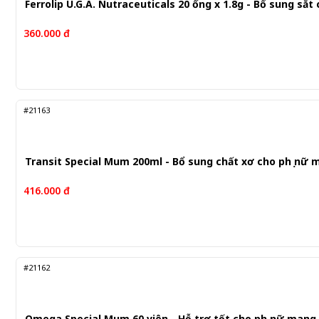
Ferrolip U.G.A. Nutraceuticals 20 ống x 1.8g - Bổ sung sắt
360.000 đ
#21163
Transit Special Mum 200ml - Bổ sung chất xơ cho phụ nữ 
416.000 đ
#21162
Omega Special Mum 60 viên - Hỗ trợ tốt cho phụ nữ mang 