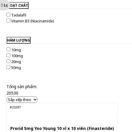
Lọc
HOẠT CHẤT
Tadalafil
Vitamin B3 (Niacinamide)
HÀM LƯỢNG
10mg
100mg
20mg
50mg
Tổng sản phẩm:
20530
#23297
Prorid 5mg Yoo Young 10 vỉ x 10 viên (Finasteride)