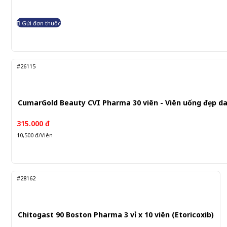
Gửi đơn thuốc
#26115
CumarGold Beauty CVI Pharma 30 viên - Viên uống đẹp d
315.000 đ
10,500 đ/Viên
#28162
Chitogast 90 Boston Pharma 3 vỉ x 10 viên (Etoricoxib)