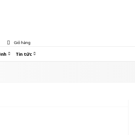
Giỏ hàng
ệnh
Tin tức