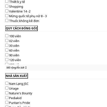
Thiết bị y tế
Shopping
Valentine 14 -2
Mừng quốc tế phụ nữ 8 - 3
Thuốc không kê đơn
QUY CÁCH ĐÓNG GÓI
100 viên
02 viên
30 viên
60 viên
90 viên
120 viên
180 viên
Mở rộng/Ẩn bớt
Mở rộng/Ẩn bớt
365 viên
250 viên
NHÀ SẢN XUẤT
45 viên
Nam Lạng JSC
50ml
Uriage
100ml
Nature's Bounty
150ml
Pediakid
250ml
Puritan's Pride
300ml