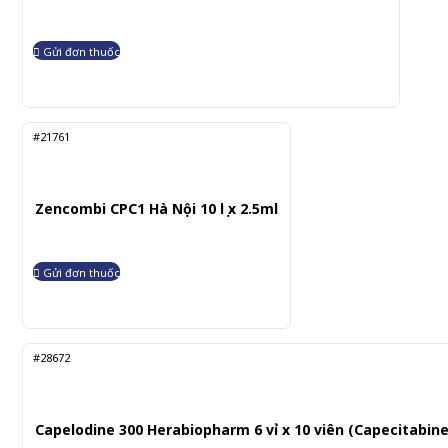
Gửi đơn thuốc
#21761
Zencombi CPC1 Hà Nội 10 lọ x 2.5ml
Gửi đơn thuốc
#28672
Capelodine 300 Herabiopharm 6 vỉ x 10 viên (Capecitabine