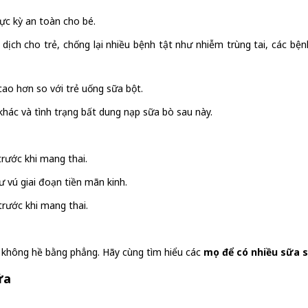
cực kỳ an toàn cho bé.
ịch cho trẻ, chống lại nhiều bệnh tật như nhiễm trùng tai, các bệ
cao hơn so với trẻ uống sữa bột.
khác và tình trạng bất dung nạp sữa bò sau này.
trước khi mang thai.
 vú giai đoạn tiền mãn kinh.
trước khi mang thai.
ề không hề bằng phẳng. Hãy cùng tìm hiểu các
mẹo để có nhiều sữa 
ữa