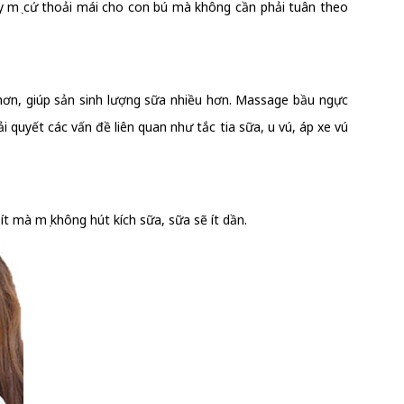
ậy mẹ cứ thoải mái cho con bú mà không cần phải tuân theo
hơn, giúp sản sinh lượng sữa nhiều hơn. Massage bầu ngực
i quyết các vấn đề liên quan như tắc tia sữa, u vú, áp xe vú
t mà mẹ không hút kích sữa, sữa sẽ ít dần.