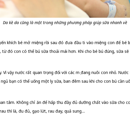
Da kề da cũng là một trong những phương pháp giúp sữa nhanh về
yến khích bé mở miệng rồi sau đó đưa đầu ti vào miệng con để bé 
, từ đó con có thể bú sữa thoải mái hơn. Khi cho bé bú đúng, sữa sẽ 
. Vì vậy nước rất quan trọng đối với các mẹ đang nuôi con nhỏ. Nướ
i đi ngủ bạn có thể uống một ly sữa, ban đêm sau khi cho con bú cần
uan tâm. Không chỉ ăn để hấp thu đầy đủ dưỡng chất vào sữa cho co
u thì là, đu đủ, gạo lứt, rau đay, quả sung....