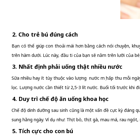
2. Cho trẻ bú đúng cách
Bạn có thể giúp con thoải mái hơn bằng cách nói chuyện, khu
trên hàm dưới. Lúc này, đầu ti của bạn sẽ nằm trên lưỡi của bé
3. Nhất định phải uống thật nhiều nước
Sữa nhiều hay ít tùy thuộc vào lượng nước mẹ hấp thu mỗi ngày
lọc. Lượng nước cần thiết từ 2,5-3 lít nước. Buổi tối trước kh
4. Duy trì chế độ ăn uống khoa học
Chế độ dinh dưỡng sau sinh cũng là một vấn đề cực kỳ đáng q
sung hằng ngày. Ví dụ như: Thịt bò, thịt gà, mau má, rau ngót, ra
5. Tích cực cho con bú