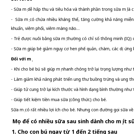
- Sữa mẹ dễ hấp thu và tiêu hóa và thành phần trong sữa mẹ là 
- Sữa mẹ có chứa nhiều kháng thể, tăng cường khả năng miễn d
khuẩn, viêm phổi, viêm màng não…
- Trẻ được nuôi bằng sữa mẹ thường có chỉ số thông minh (IQ) 
- Sữa mẹ giúp bé giảm nguy cơ hen phế quản, chàm, các dị ứng 
Đối với mẹ
- Khi cho bé bú sẽ giúp mẹ nhanh chóng trở lại trọng lượng như 
- Làm giảm khả năng phát triển ung thư buồng trứng và ung thư
- Giúp tử cung trở lại kích thước và hình dạng bình thường như 
- Giúp tiết kiệm tiền mua sữa (công thức) cho bé.
Sữa mẹ có rất nhiều lợi ích cho bé. Nhưng con đường gọi sữa v
Mẹo để có nhiều sữa sau sinh dành cho mẹ ít s
1. Cho con bú ngay từ 1 đến 2 tiếng sau