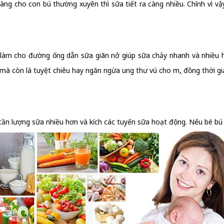
àng cho con bú thường xuyên thì sữa tiết ra càng nhiều. Chính vì v
 làm cho đường ống dẫn sữa giãn nở giúp sữa chảy nhanh và nhiều 
 mà còn là tuyệt chiêu hay ngăn ngừa ung thư vú cho mẹ, đồng thời giả
 cần lượng sữa nhiều hơn và kích các tuyến sữa hoạt động. Nếu bé bú í