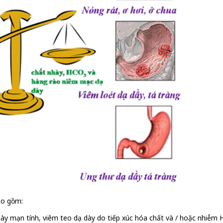
ao gồm:
dày mạn tính, viêm teo dạ dày do tiếp xúc hóa chất và / hoặc nhiễm He