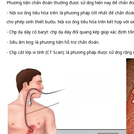
Phương tiện chẩn đoán thường được sử dụng hiện nay để chẩn đ
- Nội soi ống tiêu hóa trên: là phương pháp tốt nhất để chẩn đoán
cho phép sinh thiết bướu. Nội soi ống tiêu hóa trên kết hợp với s
- Chụp dạ dày có baryt: chụp dạ dày đối quang kép giúp xác định t
- Siêu âm bụng: là phương tiện hỗ trợ chẩn đoán.
- Chụp cắt lớp vi tính (CT Scan): là phương pháp được sử dụng rộng