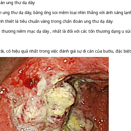
oán ung thư dạ dày
 ung thư dạ dày, bằng ống soi mềm loại nhìn thẳng với ánh sáng lạnh.
inh thiết là tiêu chuẩn vàng trong chẩn đoán ung thư dạ dày.
ổn thương niêm mạc dạ dày , nhất là đối với các tổn thương dạng u sù
 rãi, có hiệu quả nhất trong việc đánh giá sự di căn của bướu, đặc bi