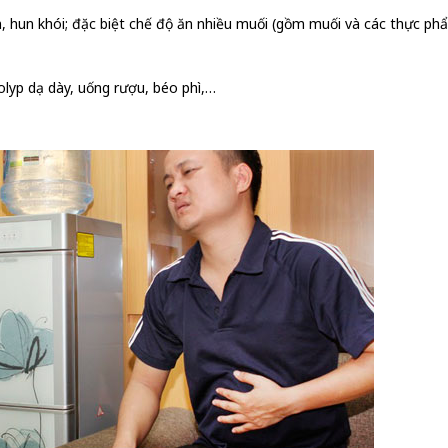
, rán, hun khói; đặc biệt chế độ ăn nhiều muối (gồm muối và các thực 
lyp dạ dày, uống rượu, béo phì,…