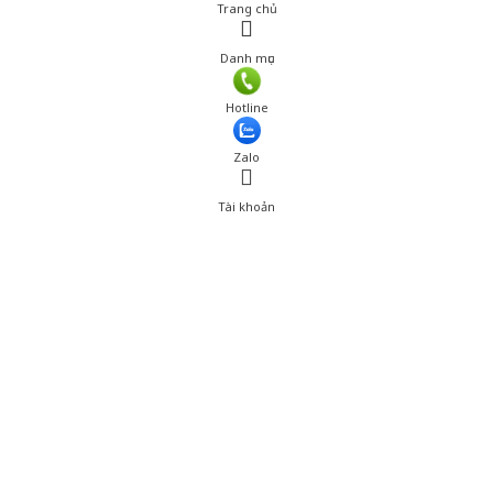
Trang chủ
Danh mục
Giá: 667,920 đ
Hotline
Thêm vào giỏ hàng
Zalo
Tài khoản
0
Tài khoản