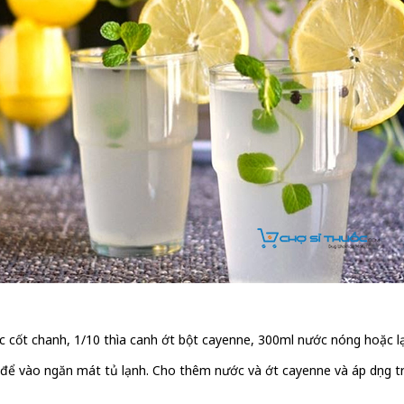
ớc cốt chanh, 1/10 thìa canh ớt bột cayenne, 300ml nước nóng hoặc l
và để vào ngăn mát tủ lạnh. Cho thêm nước và ớt cayenne và áp dụng t