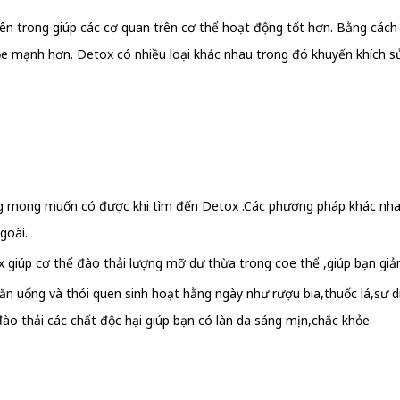
n trong giúp các cơ quan trên cơ thể hoạt động tốt hơn. Bằng cách đẩ
 mạnh hơn. Detox có nhiều loại khác nhau trong đó khuyến khích sử d
dùng mong muốn có được khi tìm đến Detox .Các phương pháp khác nha
goài.
ox giúp cơ thể đào thải lượng mỡ dư thừa trong coe thể ,giúp bạn giả
ăn uống và thói quen sinh hoạt hằng ngày như rượu bia,thuốc lá,sư dụ
ào thải các chất độc hại giúp bạn có làn da sáng mịn,chắc khỏe.