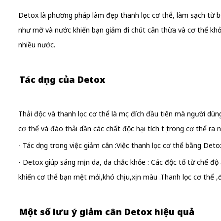
Detox là phương pháp làm đẹp thanh lọc cơ thể, làm sạch từ bê
như mỡ và nước khiến bạn giảm đi chút cân thừa và cơ thể khỏe
nhiều nước.
Tác dụng của Detox
Thải độc và thanh lọc cơ thể là mục đích đầu tiên mà người 
cơ thể và đào thải dần các chất độc hại tích tụ trong cơ thể ra n
- Tác dụng trong việc giảm cân :Việc thanh lọc cơ thể bằng Det
- Detox giúp sáng mịn da, da chắc khỏe : Các độc tố từ chế độ 
khiến cơ thể bạn mệt mỏi,khó chịu,xịn màu .Thanh lọc cơ thể ,đ
Một số lưu ý giảm cân Detox hiệu quả