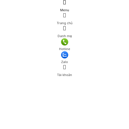
Menu
Trang chủ
Danh mục
Giá: 1,150,000 đ
Hotline
Thêm vào giỏ hàng
Zalo
Tài khoản
0