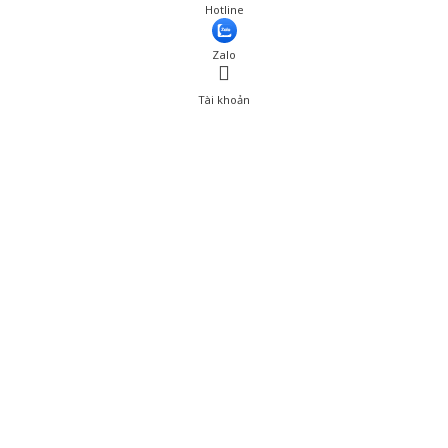
Giá: 385,000 đ
Hotline
Thêm vào giỏ hàng
Zalo
Tài khoản
0
Tài khoản