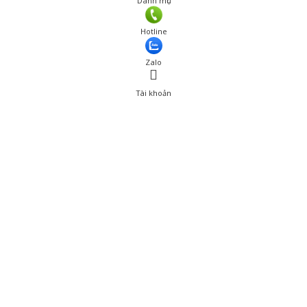
Danh mục
Giá: 529,000 đ
Hotline
Thêm vào giỏ hàng
Zalo
Tài khoản
0
Tài khoản