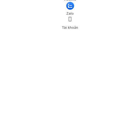
Thêm vào giỏ hàng
Zalo
Tài khoản
0
Tài khoản