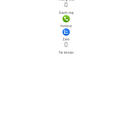
Danh mục
Giá: 520,001 đ
Hotline
Thêm vào giỏ hàng
Zalo
Tài khoản
0
Tài khoản