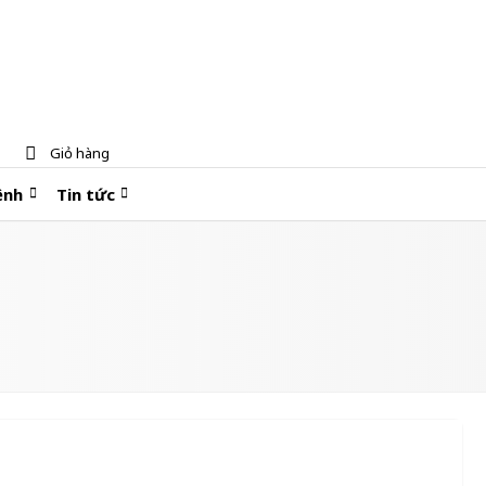
Giỏ hàng
ệnh
Tin tức