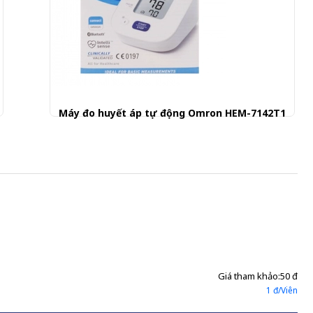
Máy đo huyết áp tự động Omron HEM-7142T1
880.000 đ
Giá tham khảo:
50 đ
1 đ/Viên