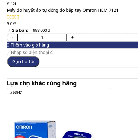
#1121
Máy đo huyết áp tự động đo bắp tay Omron HEM 7121
5.0/5
Giá bán:
998,000 đ
-
+
Thêm vào giỏ hàng
Gọi cho tôi
Lựa chọn khác cùng hãng
#26847