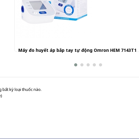
Máy đo huyết áp bắp tay tự động Omron HEM 7143T1
1.240.000 đ
 bất kỳ loại thuốc nào.
e)