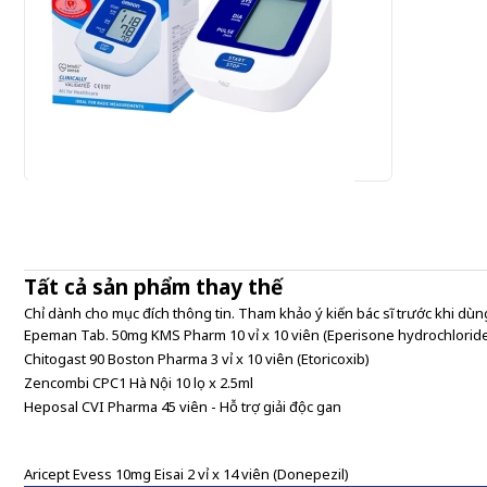
Omron HEM-7124 - Máy đo huyết áp bắp tay
920.000 đ
Tất cả sản phẩm thay thế
920,000 đ/Cái
Chỉ dành cho mục đích thông tin. Tham khảo ý kiến bác sĩ trước khi dùng
Epeman Tab. 50mg KMS Pharm 10 vỉ x 10 viên (Eperisone hydrochlorid
Chitogast 90 Boston Pharma 3 vỉ x 10 viên (Etoricoxib)
Zencombi CPC1 Hà Nội 10 lọ x 2.5ml
Heposal CVI Pharma 45 viên - Hỗ trợ giải độc gan
Aricept Evess 10mg Eisai 2 vỉ x 14 viên (Donepezil)