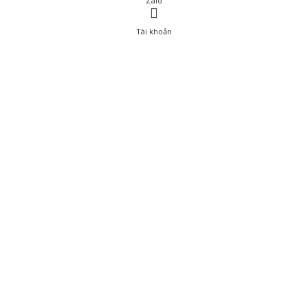
Zalo
Tài khoản
0
Tài khoản