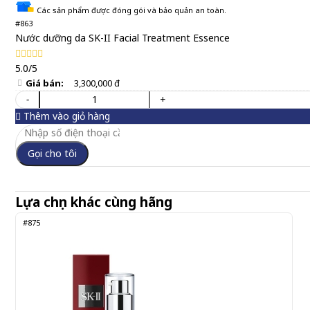
Các sản phẩm được đóng gói và bảo quản an toàn.
#863
Nước dưỡng da SK-II Facial Treatment Essence
5.0/5
Giá bán:
3,300,000 đ
-
+
Thêm vào giỏ hàng
Gọi cho tôi
Lựa chọn khác cùng hãng
#875