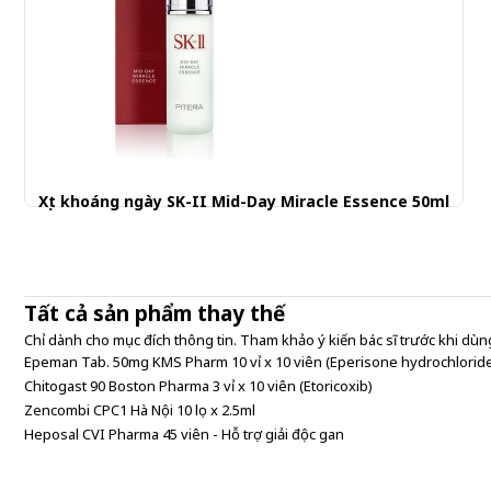
Xịt khoáng ngày SK-II Mid-Day Miracle Essence 50ml
1.400.000 đ
Tất cả sản phẩm thay thế
Chỉ dành cho mục đích thông tin. Tham khảo ý kiến bác sĩ trước khi dùng
Epeman Tab. 50mg KMS Pharm 10 vỉ x 10 viên (Eperisone hydrochlorid
Chitogast 90 Boston Pharma 3 vỉ x 10 viên (Etoricoxib)
Zencombi CPC1 Hà Nội 10 lọ x 2.5ml
Heposal CVI Pharma 45 viên - Hỗ trợ giải độc gan