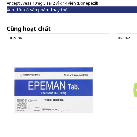
Aricept Evess 10mg Eisai 2 vỉ x 14 viên (Donepezil)
Xem tất cả sản phẩm thay thế
Cùng hoạt chất
#29184
#28162