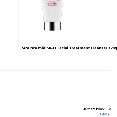
Sữa rửa mặt SK-II Facial Treatment Cleanser 120g
1.250.001 đ
Giá tham khảo:
50 đ
1 đ/Viên