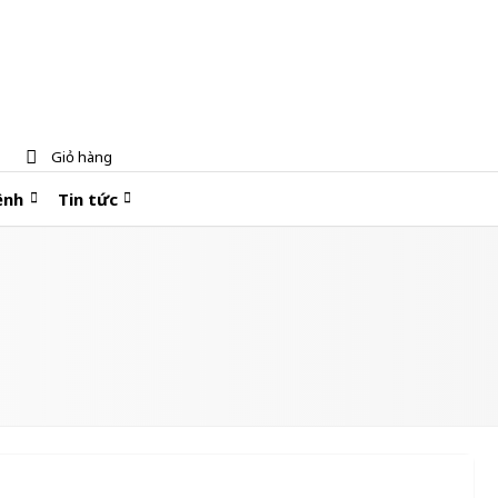
Giỏ hàng
ệnh
Tin tức