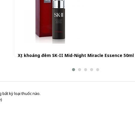
Xịt khoáng đêm SK-II Mid-Night Miracle Essence 50ml
1.400.000 đ
 bất kỳ loại thuốc nào.
e)