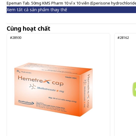
Epeman Tab. 50mg KMS Pharm 10 vỉ x 10 viên (Eperisone hydrochlorid
Xem tất cả sản phẩm thay thế
Cùng hoạt chất
#28930
#28162