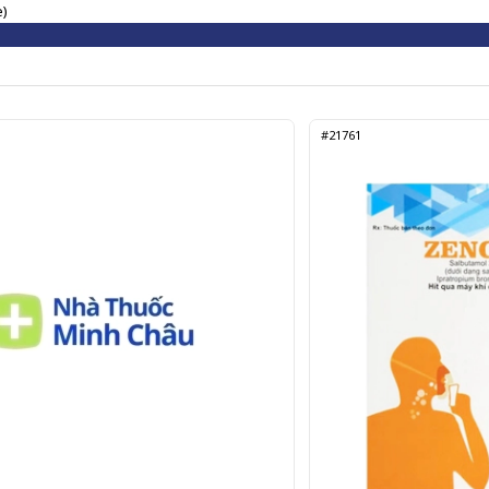
e)
#21761