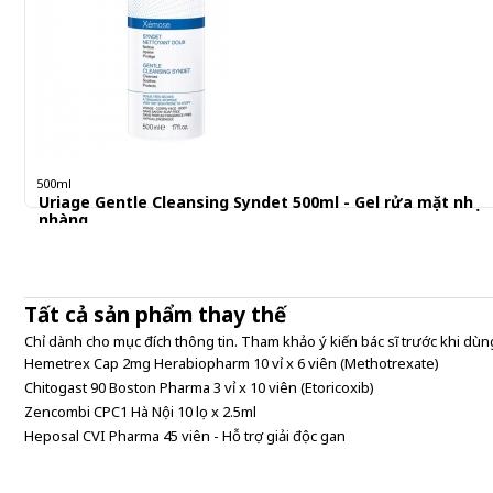
500ml
Uriage Gentle Cleansing Syndet 500ml - Gel rửa mặt nhẹ
nhàng
506.000 đ
Tất cả sản phẩm thay thế
Chỉ dành cho mục đích thông tin. Tham khảo ý kiến bác sĩ trước khi dùng
Hemetrex Cap 2mg Herabiopharm 10 vỉ x 6 viên (Methotrexate)
Chitogast 90 Boston Pharma 3 vỉ x 10 viên (Etoricoxib)
Zencombi CPC1 Hà Nội 10 lọ x 2.5ml
Heposal CVI Pharma 45 viên - Hỗ trợ giải độc gan