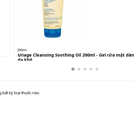
200ml
Uriage Cleansing Soothing Oil 200ml - Gel rửa mặt dà
da khô
330.000 đ
 bất kỳ loại thuốc nào.