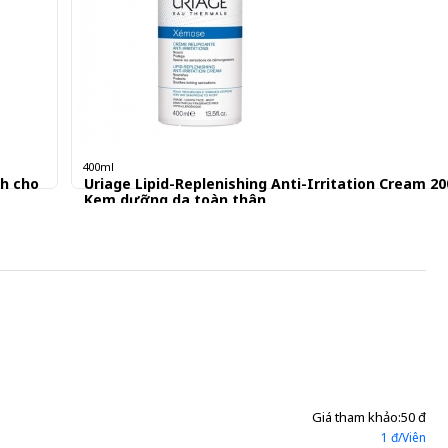
400ml
nh cho
Uriage Lipid-Replenishing Anti-Irritation Cream 20
Kem dưỡng da toàn thân
781.000 đ
Giá tham khảo:
50 đ
1 đ/Viên