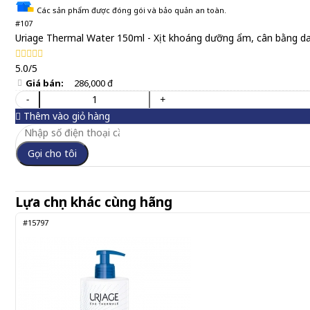
Các sản phẩm được đóng gói và bảo quản an toàn.
#107
Uriage Thermal Water 150ml - Xịt khoáng dưỡng ẩm, cân bằng d
5.0/5
Giá bán:
286,000 đ
-
+
Thêm vào giỏ hàng
Gọi cho tôi
Lựa chọn khác cùng hãng
#15797