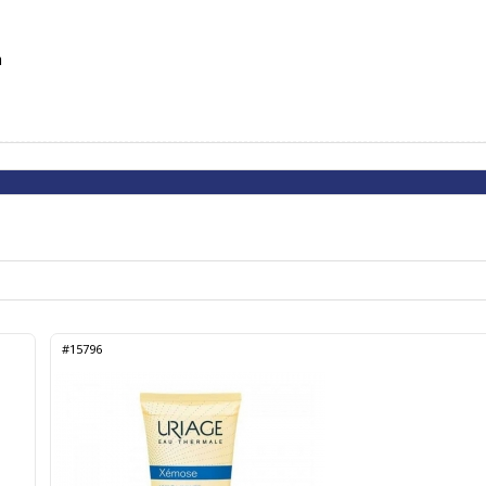
a
#15796