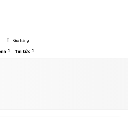
Giỏ hàng
ệnh
Tin tức