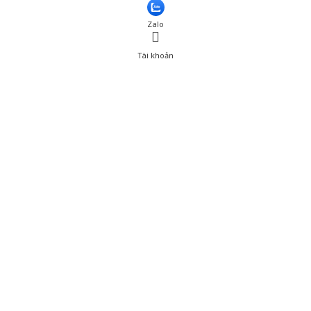
Thêm vào giỏ hàng
Zalo
Tài khoản
0
Tài khoản