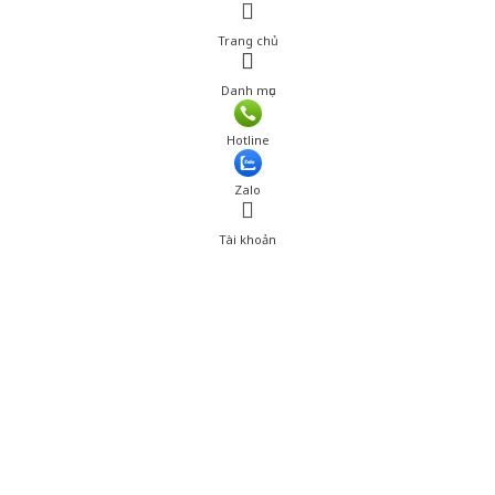
Trang chủ
Danh mục
Giá: 450,000 đ
Hotline
Thêm vào giỏ hàng
Zalo
Tài khoản
0
Tài khoản