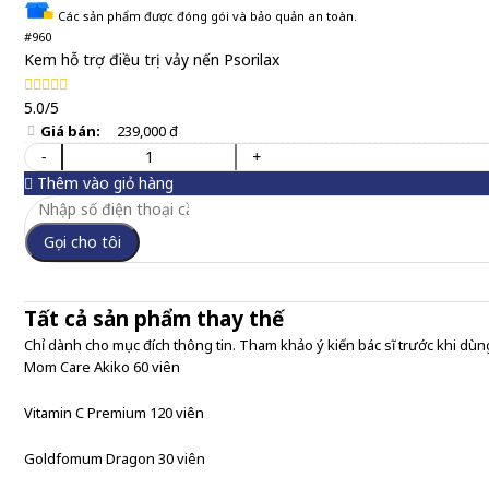
Các sản phẩm được đóng gói và bảo quản an toàn.
#960
Kem hỗ trợ điều trị vảy nến Psorilax
5.0/5
Giá bán:
239,000 đ
-
+
Thêm vào giỏ hàng
Gọi cho tôi
Tất cả sản phẩm thay thế
Chỉ dành cho mục đích thông tin. Tham khảo ý kiến bác sĩ trước khi dùng
Mom Care Akiko 60 viên
Vitamin C Premium 120 viên
Goldfomum Dragon 30 viên