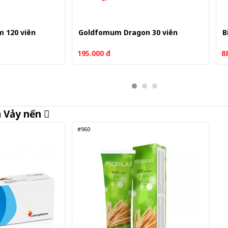
m 120 viên
Goldfomum Dragon 30 viên
B
195.000 đ
8
m
Vảy nến
#960