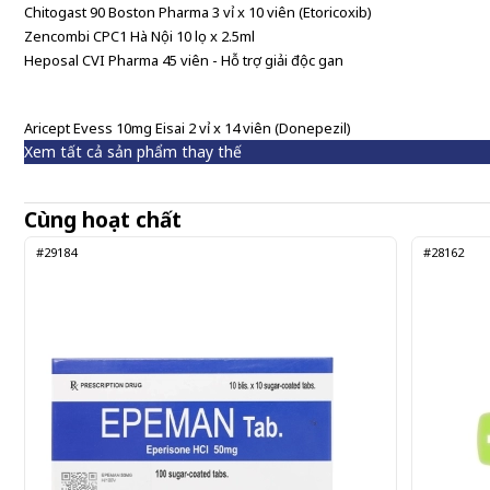
Chitogast 90 Boston Pharma 3 vỉ x 10 viên (Etoricoxib)
Zencombi CPC1 Hà Nội 10 lọ x 2.5ml
Heposal CVI Pharma 45 viên - Hỗ trợ giải độc gan
Aricept Evess 10mg Eisai 2 vỉ x 14 viên (Donepezil)
Xem tất cả sản phẩm thay thế
Cùng hoạt chất
#29184
#28162