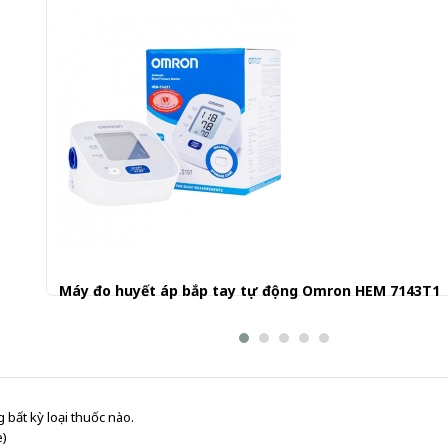
Máy đo huyết áp bắp tay tự động Omron HEM 7143T1
1.240.000 đ
 bất kỳ loại thuốc nào.
e)