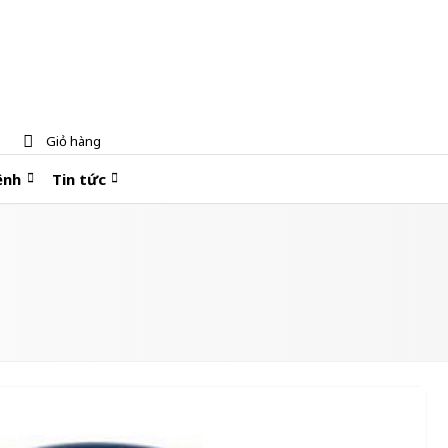
Giỏ hàng
ệnh
Tin tức