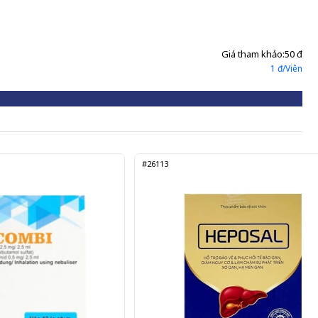
Giá tham khảo:
50 đ
1 đ/Viên
#26113