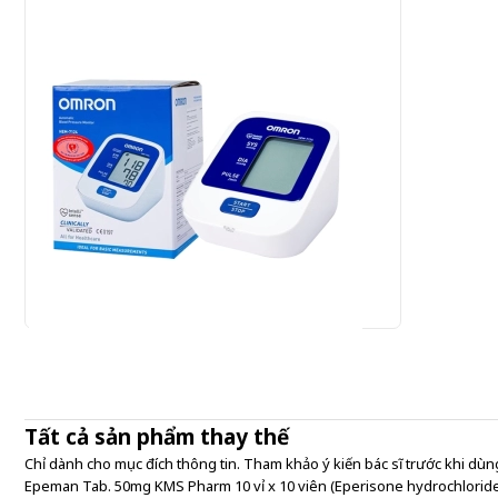
Omron HEM-7124 - Máy đo huyết áp bắp tay
920.000 đ
Tất cả sản phẩm thay thế
920,000 đ/Cái
Chỉ dành cho mục đích thông tin. Tham khảo ý kiến bác sĩ trước khi dùng
Epeman Tab. 50mg KMS Pharm 10 vỉ x 10 viên (Eperisone hydrochlorid