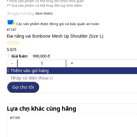
* Hình sản phẩm có thể thay đổi theo thời gian
** Giá sản phẩm có thể thay đổi tuỳ thời điểm
30 ngày trả hàng
Xem thêm
Các sản phẩm được đóng gói và bảo quản an toàn.
#1167
Đai nâng vai Bonbone Mesh Up Shoulder (Size L)
5.0/5
Giá bán:
990,000 đ
-
+
Thêm vào giỏ hàng
Gọi cho tôi
Lựa chọn khác cùng hãng
#1169