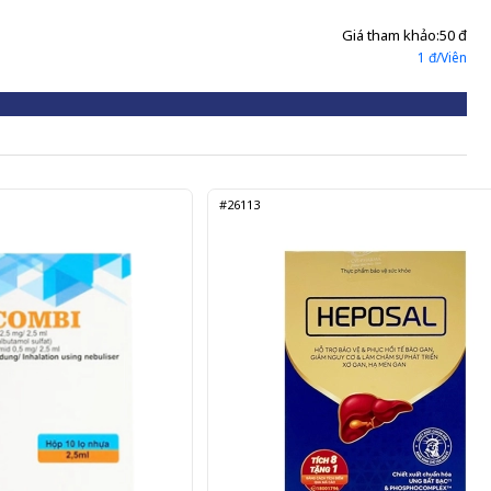
Giá tham khảo:
50 đ
1 đ/Viên
#26113