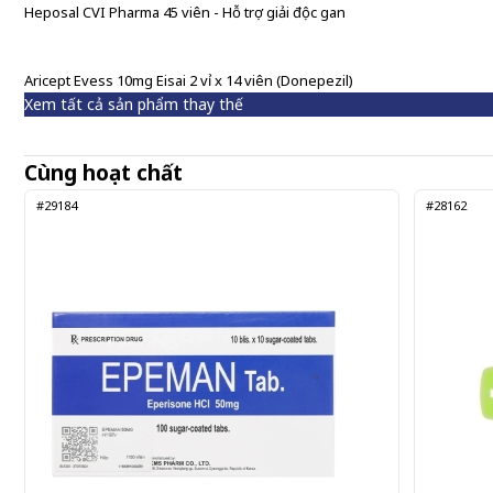
Heposal CVI Pharma 45 viên - Hỗ trợ giải độc gan
Aricept Evess 10mg Eisai 2 vỉ x 14 viên (Donepezil)
Xem tất cả sản phẩm thay thế
Cùng hoạt chất
#29184
#28162