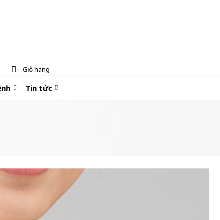
Giỏ hàng
ệnh
Tin tức