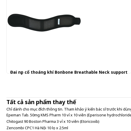
Đai nẹp cổ thoáng khí Bonbone Breathable Neck support
600.000 đ
Tất cả sản phẩm thay thế
Chỉ dành cho mục đích thông tin. Tham khảo ý kiến bác sĩ trước khi dùng
Epeman Tab. 50mg KMS Pharm 10 vỉ x 10 viên (Eperisone hydrochlorid
Chitogast 90 Boston Pharma 3 vỉ x 10 viên (Etoricoxib)
Zencombi CPC1 Hà Nội 10 lọ x 2.5ml