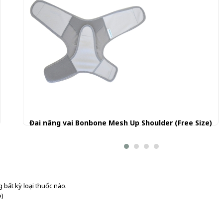
Đai nâng vai Bonbone Mesh Up Shoulder (Free Size)
939.001 đ
 bất kỳ loại thuốc nào.
e)